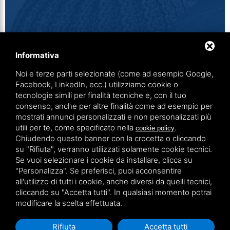
Informativa
Noi e terze parti selezionate (come ad esempio Google,
Facebook, LinkedIn, ecc.) utilizziamo cookie o
tecnologie simili per finalità tecniche e, con il tuo
consenso, anche per altre finalità come ad esempio per
Vacchi snc
mostrati annunci personalizzati e non personalizzati più
utili per te, come specificato nella
.
cookie policy
Via Iacobella, 3 (zona art.) 44123 Villanova (Fe)
Chiudendo questo banner con la crocetta o cliccando
P.IVA 01484750383
su "Rifiuta", verranno utilizzati solamente cookie tecnici.
info@vacchisnc.it
PEC
Se vuoi selezionare i cookie da installare, clicca su
vacchisncpec@mailsicura.info
0532 427512 / 13
"Personalizza". Se preferisci, puoi acconsentire
all'utilizzo di tutti i cookie, anche diversi da quelli tecnici,
cliccando su "Accetta tutti". In qualsiasi momento potrai
modificare la scelta effettuata.
/
/
PRIVACY
Note legali
Sitemap
Rifiuta
Accetta tutti